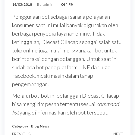
16/03/2018
By
admin
Off
Penggunaan bot sebagai sarana pelayanan
konsumen saat ini mulai banyak digunakan oleh
berbagai penyedia layanan online. Tidak
ketinggalan, Diecast Cilacap sebagai salah satu
toko online juga mulai menggunakan bot untuk
berinteraksi dengan pelanggan. Untuk saat ini
sudah ada bot pada platform LINE dan juga
Facebook, meski masih dalam tahap
pengembangan.
Melalui bot-bot ini pelanggan Diecast Cilacap
bisa mengirim pesan tertentu sesuai
command
list
yang diinformasikan oleh bot tersebut.
Category
Blog
News
Previous
PREVIOUS
NEXT
Next